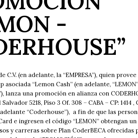
OMOCIÓN
MON -
DERHOUSE”
 de C.V. (en adelante, la “EMPRESA”), quien provee
App asociada “Lemon Cash” (en adelante, “LEMON”
, lanza una promoción en alianza con CODERHO
 Salvador 5218, Piso 3 Of. 308 – CABA – CP: 1414 ,
 adelante “Coderhouse”), a fin de que las perso
Card e ingresen el código “LEMON” obtengan un
sos y carreras sobre Plan CoderBECA ofrecidas 