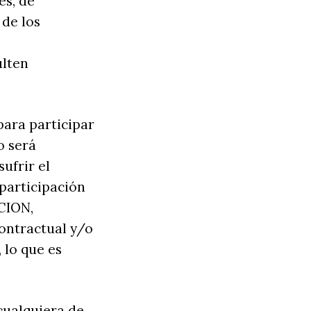
es, de
 de los
ulten
para participar
 será
ufrir el
participación
OCION,
ontractual y/o
 lo que es
cualquiera de