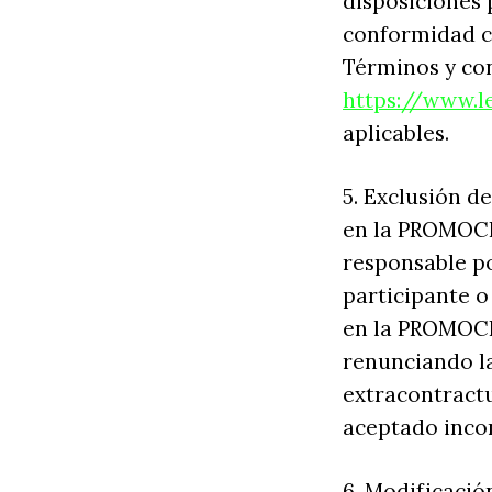
disposiciones 
conformidad co
Términos y co
https://www.
aplicables.
5. Exclusión 
en la PROMOCIO
responsable po
participante o
en la PROMOCIO
renunciando la
extracontractu
aceptado inco
6. Modificacio