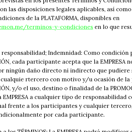
previstas en los presentes Términos y Condicion
n las disposiciones legales aplicables, así como
ndiciones de la PLATAFORMA, disponibles en
lemon.me/terminos-y-condiciones
en lo que res
de responsabilidad; Indemnidad: Como condición 
́N, cada participante acepta que la EMPRESA no
r ningún daño directo ni indirecto que pudiere s
 cualquie rtercero con motivo y/u ocasión de la 
́N, y/o el uso, destino o finalidad de la PROM
 EMPRESA a cualquier tipo de responsabilidad c
al frente a los participantes y cualquier tercero,
ndicionalmente por cada participante.
́n a los TÉRMINOS: La EMPRESA podrá modificar 