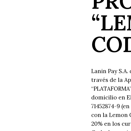
PR
“LE
CO
‌Lanin Pay S.A.
través de la 
“PLATAFORMA”)
domicilio en El
71452874-9 (en
con la Lemon 
20% en los cur