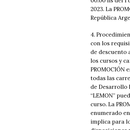
00:00 hs del 1 
2023. La PROMO
República Arg
4. Procedimien
con los requis
de descuento 
los cursos y 
PROMOCIÓN es
todas las car
de Desarrollo 
“LEMON” puede
curso. La PROM
enumerado en l
implica para l