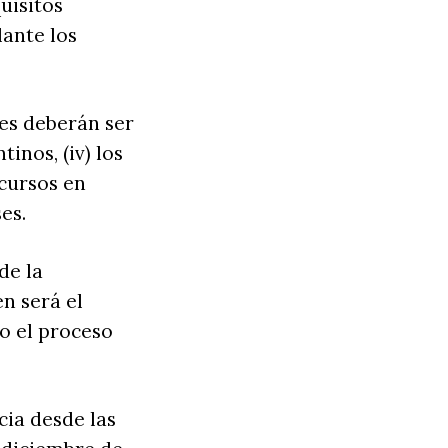
uisitos
lante los
es deberán ser
tinos, (iv) los
 cursos en
es.
de la
 será el
do el proceso
cia desde las