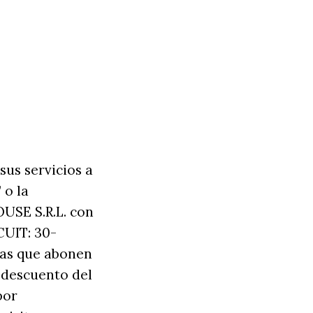
 sus servicios a
 o la
USE S.R.L. con
 CUIT: 30-
nas que abonen
 descuento del
por