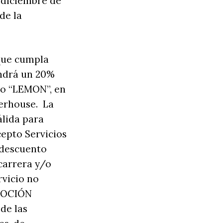
e diciembre de
de la
 que cumpla
endrá un 20%
go “LEMON”, en
derhouse. La
lida para
epto Servicios
 descuento
carrera y/o
rvicio no
MOCIÓN
 de las