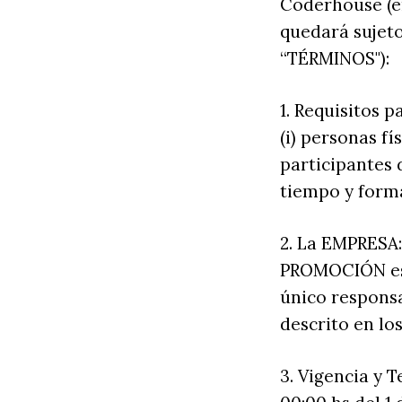
Coderhouse (en
quedará sujeto
“TÉRMINOS"):
1. Requisitos 
(i) personas fí
participantes 
tiempo y forma,
2. La EMPRESA:
PROMOCIÓN est
único responsa
descrito en lo
3. Vigencia y 