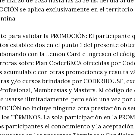
de marzo de 2023 hasta las 23.59 hs. del día 31 d
CIÓN se aplica exclusivamente en el territorio 
entina.
to para validar la PROMOCIÓN: El participante
itos establecidos en el punto 1 del presente obt
abonando con la Lemon Card e ingresen el códi
carreras sobre Plan CoderBECA ofrecidas por Co
 acumulable con otras promociones y resulta vá
reras y/o cursos brindados por CODERHOUSE, exc
Profesional, Membresías y Masters. El código de
 usarse ilimitadamente, pero sólo una vez por 
OCIÓN no incluye ninguna otra prestación o se
os TÉRMINOS. La sola participación en la PRO
os participantes el conocimiento y la aceptación