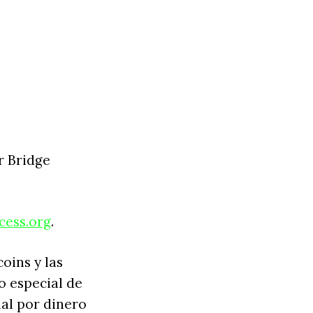
r Bridge
ess.org
.
oins y las
o especial de
nal por dinero