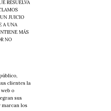
UE RESUELVA
ECLAMOS
 UN JUICIO
E A UNA
ONTIENE MÁS
OR NO
público,
s clientes la
o web o
tegran sus
 y marcan los