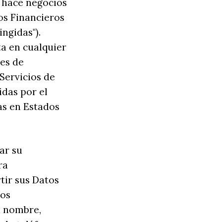
o hace negocios
os Financieros
ngidas").
ta en cualquier
es de
Servicios de
idas por el
as en Estados
ar su
ra
tir sus Datos
los
u nombre,