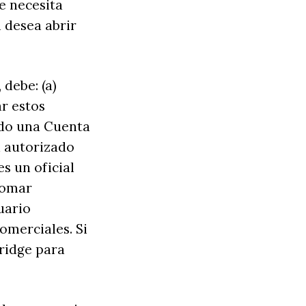
e necesita
i desea abrir
 debe: (a)
ar estos
endo una Cuenta
á autorizado
s un oficial
 tomar
uario
omerciales. Si
Bridge para