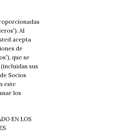
 proporcionadas
eros"). Al
usted acepta
iones de
s"), que se
(incluidas sus
 de Socios
n este
usar los
ADO EN LOS
ES