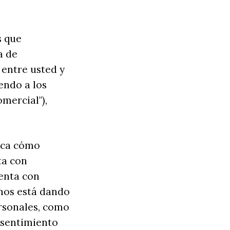
s que
a de
 entre usted y
iendo a los
mercial"),
lica cómo
ta con
uenta con
 nos está dando
ersonales, como
nsentimiento