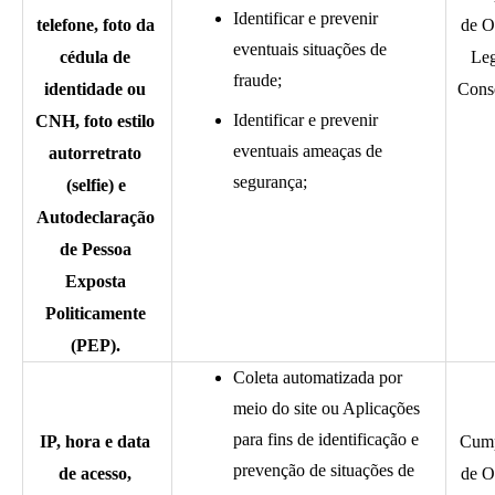
Identificar e prevenir 
telefone, foto da 
de O
eventuais situações de 
cédula de 
Leg
fraude;
identidade ou 
Cons
Identificar e prevenir 
CNH, foto estilo 
eventuais ameaças de 
autorretrato 
segurança;
(selfie) e 
Autodeclaração 
de Pessoa 
Exposta 
Politicamente 
(PEP). 
Coleta automatizada por 
meio do site ou Aplicações 
para fins de identificação e 
IP, hora e data 
Cump
prevenção de situações de 
de acesso, 
de O