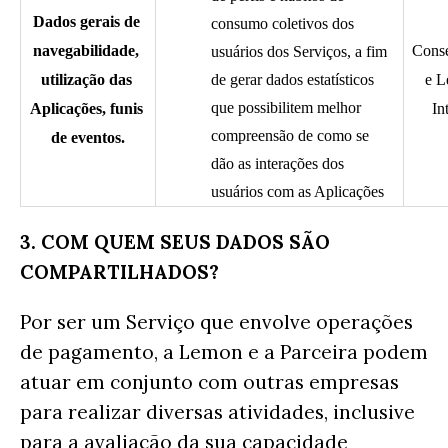
Dados gerais de 
consumo coletivos dos 
navegabilidade, 
Conse
usuários dos Serviços, a fim 
utilização das 
de gerar dados estatísticos 
e L
que possibilitem melhor 
Aplicações, funis 
In
compreensão de como se 
de eventos.
dão as interações dos 
usuários com as Aplicações
3. COM QUEM SEUS DADOS SÃO
COMPARTILHADOS?
Por ser um Serviço que envolve operações
de pagamento, a Lemon e a Parceira podem
atuar em conjunto com outras empresas
para realizar diversas atividades, inclusive
para a avaliação da sua capacidade