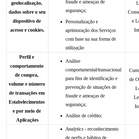
fraude e ameaças de 
geolocalização, 
L
segurança;
dados sobre o seu 
Conse
dispositivo de 
e L
Personalização e 
acesso e cookies.
In
aprimoração dos Serviços 
com base na sua forma de 
utilização 
Perfil e 
Análise 
comportamento 
comportamental/transacional 
Cump
de compra, 
para fins de identificação e 
de O
volume e número 
prevenção de situações de 
Le
de transações em 
fraude e ameaças de 
Le
Estabelecimentos 
segurança;
In
e por meio de 
Análise de crédito;
Aplicações
Analytics - 
reconhecimento 
de perfis e hábitos de 