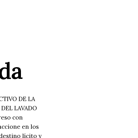
ada
RUCTIVO DE LA
 DEL LAVADO
reso con
accione en los
estino lícito y