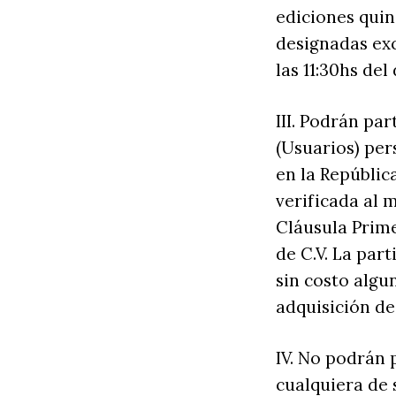
ediciones quin
designadas ex
las 11:30hs del 
III. Podrán pa
(Usuarios) per
en la Repúblic
verificada al 
Cláusula Prime
de C.V. La par
sin costo algu
adquisición de
IV. No podrán 
cualquiera de 