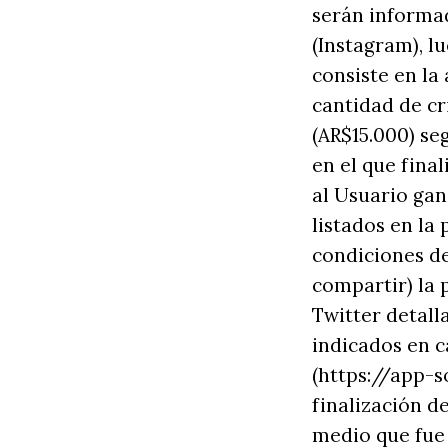
serán informa
(Instagram), l
consiste en la
cantidad de cr
(AR$15.000) se
en el que fina
al Usuario gan
listados en la 
condiciones del
compartir) la 
Twitter detall
indicados en c
(https://app-s
finalización d
medio que fue 