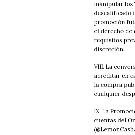
manipular los
descalificado
promoción futu
el derecho de 
requisitos pre
discreción.
VIII. La conve
acreditar en c
la compra publ
cualquier desp
IX. La Promoci
cuentas del O
(@LemonCashAp