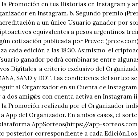
 la Promoción en tus Historias en Instagram y ar
ganizador en Instagram. b. Segundo premio (Pr
 acreditación a un único Usuario ganador por sor
iptoactivos equivalentes a pesos argentinos trei
gún cotización publicada por Prevee (preev.com)
iza cada edición a las 18:30. Asimismo, el criptoa
Usuario ganador podrá combinarse entre algunas
vos Digitales, a criterio exclusivo del Organizad
ANA, SAND y DOT. Las condiciones del sorteo se
 Seguir al Organizador en su Cuenta de Instagram
tar a dos amig@s con cuenta activa en Instagram i
 la Promoción realizada por el Organizador ind
a App del Organizador. En ambos casos, el sorte
 plataforma AppSorteos(https://app-sorteos.com/
to posterior correspondiente a cada Edición.Lo