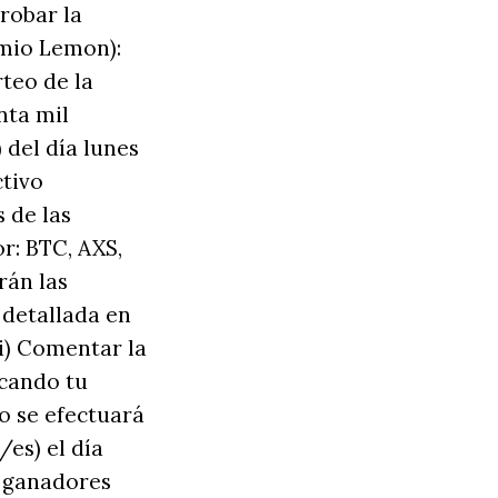
robar la
emio Lemon):
teo de la
nta mil
 del día lunes
ctivo
 de las
or: BTC, AXS,
rán las
 detallada en
ii) Comentar la
icando tu
o se efectuará
es) el día
s ganadores