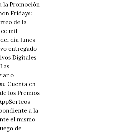
a la Promoción
mon Fridays:
rteo de la
nce mil
del día lunes
tivo entregado
ivos Digitales
 Las
viar o
 su Cuenta en
 de los Premios
 AppSorteos
spondiente a la
ante el mismo
luego de