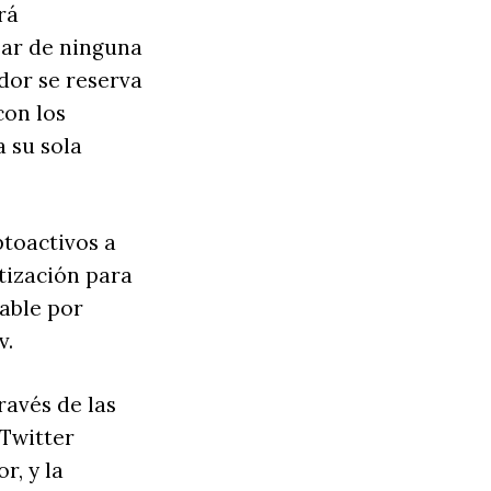
rá
par de ninguna
dor se reserva
con los
a su sola
ptoactivos a
tización para
able por
v.
ravés de las
Twitter
, y la