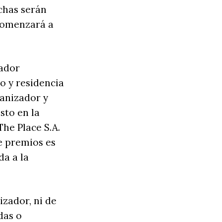
chas serán
comenzará a
zador
o y residencia
ganizador y
sto en la
he Place S.A.
e premios es
da a la
zador, ni de
das o