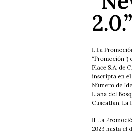
“Ne
2.0.
I. La Promoci
“Promoción”) e
Place S.A. de C
inscripta en e
Número de Iden
Llana del Bosq
Cuscatlan, La 
II. La Promoció
2023 hasta el d