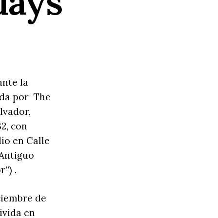
days
nte la
ada por The
alvador,
32, con
io en Calle
 Antiguo
r”) .
iciembre de
divida en