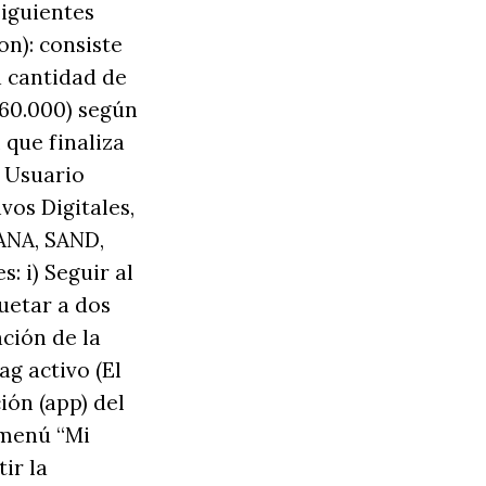
siguientes
n): consiste
a cantidad de
$60.000) según
 que finaliza
l Usuario
vos Digitales,
MANA, SAND,
: i) Seguir al
uetar a dos
ción de la
g activo (El
ión (app) del
 menú “Mi
ir la