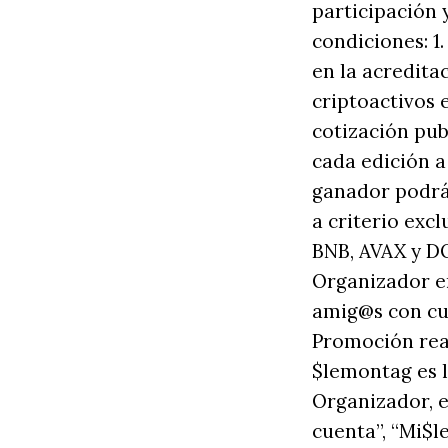
participación 
condiciones: 1
en la acredita
criptoactivos 
cotización pub
cada edición a
ganador podrá 
a criterio exc
BNB, AVAX y DOT
Organizador en
amig@s con cue
Promoción real
$lemontag es l
Organizador, 
cuenta”, “Mi$l