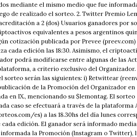
dos mediante el mismo medio que fue informad
uego de realizado el sorteo. 2. Twitter Premio Le
 acreditación a 2 (dos) Usuarios ganadores por so
iptoactivos equivalentes a pesos argentinos qui
gún cotización publicada por Prevee (preev.com) 
liza cada edición las 18:30. Asimismo, el criptoac
ador podrá modificarse entre algunas de las Act
plataforma, a criterio exclusivo del Organizador.
 sorteo serán las siguientes: i) Retwittear (reen
publicación de la Promoción del Organizador en
ada en IX., mencionando su $lemontag. El sorteo
ada caso se efectuará a través de la plataforma
orteos.com/es) a las 18.30hs del día lunes corre
e cada edición. El ganador será informado medi
informada la Promoción (Instagram o Twitter), 