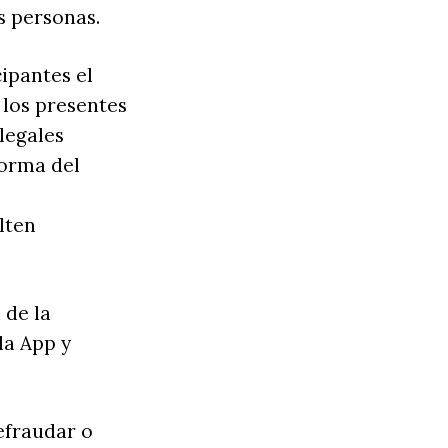
as personas.
cipantes el
 los presentes
legales
forma del
lten
 de la
la App y
defraudar o