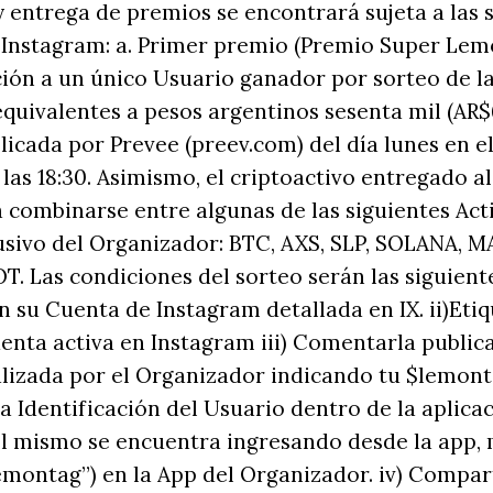
y entrega de premios se encontrará sujeta a las 
. Instagram: a. Primer premio (Premio Super Lemo
ción a un único Usuario ganador por sorteo de l
equivalentes a pesos argentinos sesenta mil (AR
licada por Prevee (preev.com) del día lunes en el
 las 18:30. Asimismo, el criptoactivo entregado a
combinarse entre algunas de las siguientes Acti
lusivo del Organizador: BTC, AXS, SLP, SOLANA, 
. Las condiciones del sorteo serán las siguientes
 su Cuenta de Instagram detallada en IX. ii)Etiq
nta activa en Instagram iii) Comentarla publica
izada por el Organizador indicando tu $lemonta
a Identificación del Usuario dentro de la aplicac
el mismo se encuentra ingresando desde la app,
emontag”) en la App del Organizador. iv) Compart