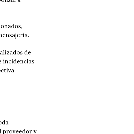
ionados,
ensajería.
ializados de
e incidencias
ectiva
oda
l proveedor y