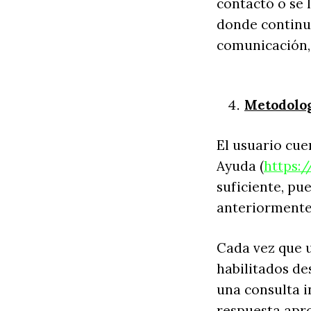
contactó o se 
donde continua
comunicación, 
Metodolog
El usuario cue
Ayuda (
https:
suficiente, pu
anteriormente 
Cada vez que u
habilitados des
una consulta i
respuesta apro