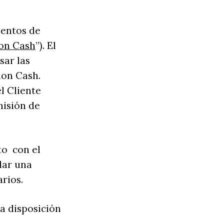
ientos de
on Cash
”). El
sar las
mon Cash.
l Cliente
misión de
to con el
dar una
rios.
a disposición