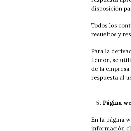
disposición p
Todos los cont
resueltos y r
Para la deriva
Lemon, se util
de la empresa A
respuesta al u
Página we
En la página 
información cl