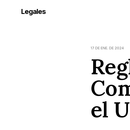
Legales
17 DE ENE. DE 2024
Reg
Com
el 