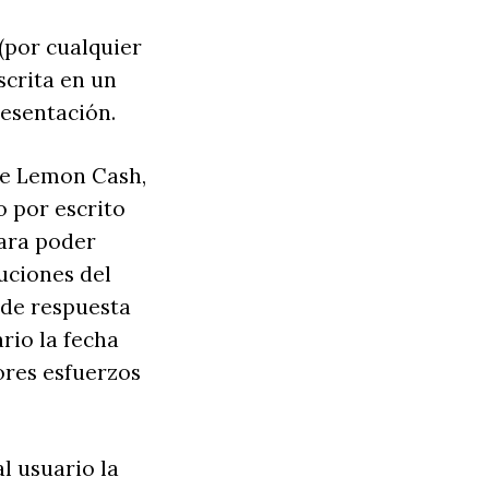
(por cualquier
scrita en un
resentación.
 de Lemon Cash,
o por escrito
para poder
uciones del
 de respuesta
rio la fecha
ores esfuerzos
l usuario la