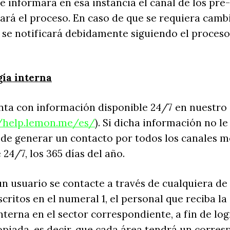
le informará en esa instancia el canal de los pre
rá el proceso. En caso de que se requiera cambi
se notificará debidamente siguiendo el proceso
ía interna
nta con información disponible 24/7 en nuestro
//help.lemon.me/es/
). Si dicha información no le
ede generar un contacto por todos los canales 
24/7, los 365 días del año.
n usuario se contacte a través de cualquiera de 
critos en el numeral 1, el personal que reciba la
nterna en el sector correspondiente, a fin de lo
piada, es decir, que cada área tendrá un corres