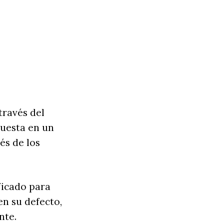
través del
uesta en un
és de los
ficado para
en su defecto,
ente.