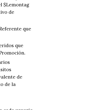
 el $Lemontag
tivo de
 Referente que
feridos que
 Promoción.
arios
sitos
valente de
o de la