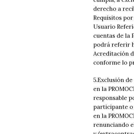
derecho a recib
Requisitos por
Usuario Referi
cuentas de la 
podrá referir 
Acreditación d
conforme lo pre
5.Exclusión d
en la PROMOCI
responsable po
participante o
en la PROMOCIÓ
renunciando el
y/extracontrac