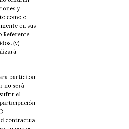
ciones y
nte como el
camente en sus
o Referente
dos. (v)
alizará
ra participar
r no será
ufrir el
 participación
O,
ad contractual
ro, lo que es