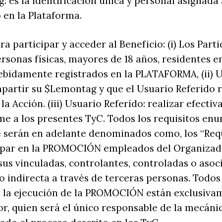
 es la identificación única y personal asignada
 en la Plataforma.
ra participar y acceder al Beneficio: (i) Los Part
rsonas físicas, mayores de 18 años, residentes e
ebidamente registrados en la PLATAFORMA, (ii) 
partir su $Lemontag y que el Usuario Referido r
a Acción. (iii) Usuario Referido: realizar efecti
me a los presentes TyC. Todos los requisitos en
 serán en adelante denominados como, los “Requ
ipar en la PROMOCIÓN empleados del Organizado
sus vinculadas, controlantes, controladas o asoc
o indirecta a través de terceras personas. Todos
a la ejecución de la PROMOCIÓN están exclusiva
r, quien será el único responsable de la mecánic