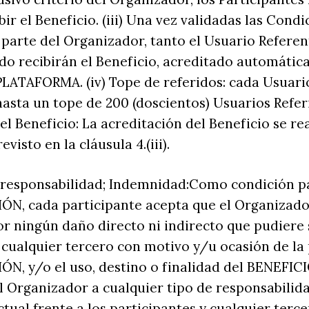
ir el Beneficio. (iii) Una vez validadas las Condi
 parte del Organizador, tanto el Usuario Refere
do recibirán el Beneficio, acreditado automáti
PLATAFORMA. (iv) Tope de referidos: cada Usuari
hasta un tope de 200 (doscientos) Usuarios Referi
el Beneficio: La acreditación del Beneficio se re
visto en la cláusula 4.(iii).
e responsabilidad; Indemnidad:Como condición pa
ÓN, cada participante acepta que el Organizado
r ningún daño directo ni indirecto que pudiere s
 cualquier tercero con motivo y/u ocasión de la
N, y/o el uso, destino o finalidad del BENEFICI
 Organizador a cualquier tipo de responsabilid
tual frente a los participantes y cualquier terce