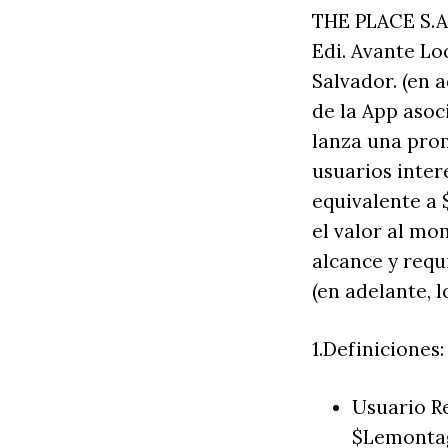
THE PLACE S.A.
Edi. Avante Loc
Salvador. (en a
de la App asoc
lanza una pro
usuarios inter
equivalente a 
el valor al mo
alcance y requ
(en adelante, l
1.Definiciones:
Usuario R
$Lemontag 