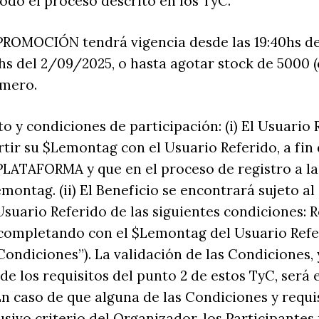
todo el proceso descrito en los TyC.
 PROMOCIÓN tendrá vigencia desde las 19:40hs de
9hs del 2/09/2025, o hasta agotar stock de 5000 (c
imero.
o y condiciones de participación: (i) El Usuario
ir su $Lemontag con el Usuario Referido, a fin 
 PLATAFORMA y que en el proceso de registro a l
emontag. (ii) El Beneficio se encontrará sujeto 
Usuario Referido de las siguientes condiciones: R
 completando con el $Lemontag del Usuario Refe
Condiciones”). La validación de las Condiciones, 
e los requisitos del punto 2 de estos TyC, será 
n caso de que alguna de las Condiciones y requi
usivo criterio del Organizador, los Participante