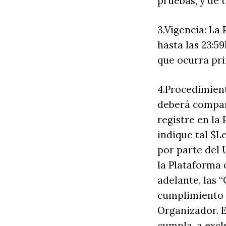
pruebas, y de 
3.Vigencia: La
hasta las 23:5
que ocurra pr
4.Procedimient
deberá compart
registre en la
indique tal $L
por parte del 
la Plataforma
adelante, las “
cumplimiento d
Organizador. E
cumpla, a excl