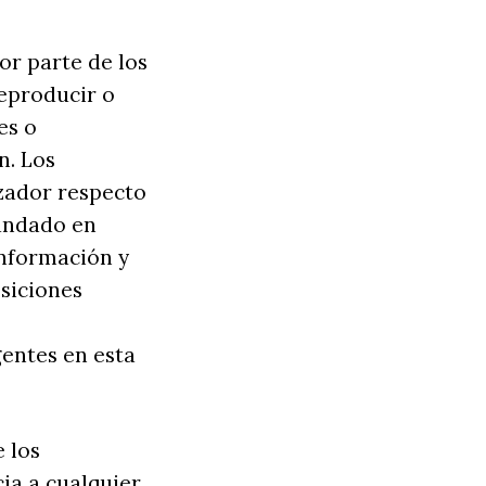
or parte de los
reproducir o
es o
n. Los
zador respecto
fundado en
información y
osiciones
entes en esta
e los
ia a cualquier