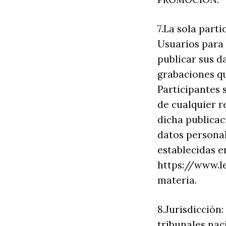
7.La sola part
Usuarios para 
publicar sus d
grabaciones q
Participantes
de cualquier 
dicha publicac
datos personal
establecidas e
https://www.le
materia.
8.Jurisdicción:
tribunales nac