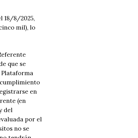
l 18/8/2025,
inco mil), lo
 Referente
de que se
a Plataforma
al cumplimiento
egistrarse en
rente (en
y del
evaluada por el
sitos no se
s no tendrán