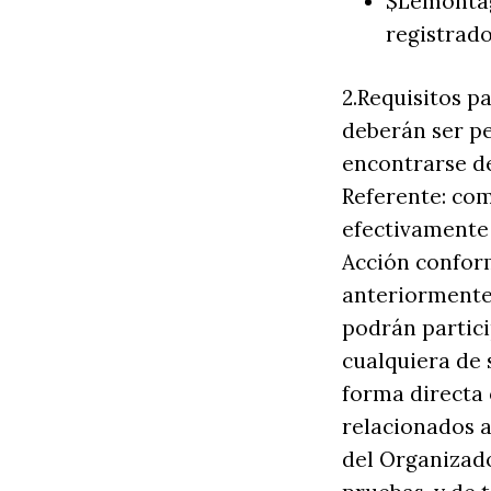
$Lemontag:
registrado
2.Requisitos pa
deberán ser pe
encontrarse d
Referente: com
efectivamente l
Acción confor
anteriormente
podrán partic
cualquiera de 
forma directa 
relacionados 
del Organizado