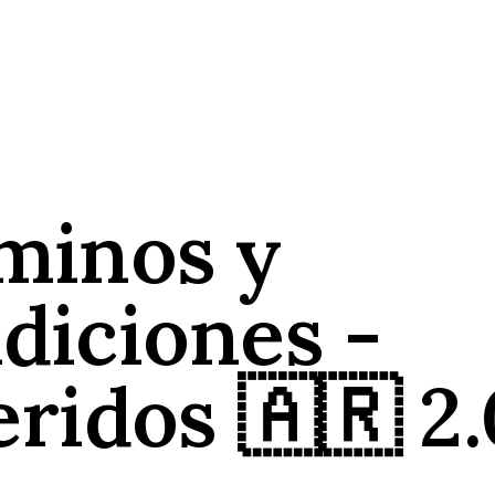
minos y
diciones -
eridos 🇦🇷 2.