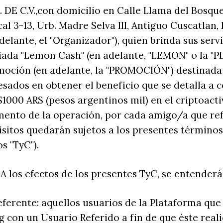
 DE C.V.,con domicilio en Calle Llama del Bosque
al 3-13, Urb. Madre Selva III, Antiguo Cuscatlan, 
delante, el "Organizador"), quien brinda sus servi
iada "Lemon Cash" (en adelante, "LEMON" o la "
moción (en adelante, la "PROMOCIÓN") destinada 
esados en obtener el beneficio que se detalla a c
$1000 ARS (pesos argentinos mil) en el criptoact
mento de la operación, por cada amigo/a que ref
isitos quedarán sujetos a los presentes término
os "TyC").
 A los efectos de los presentes TyC, se entenderá
eferente: aquellos usuarios de la Plataforma qu
con un Usuario Referido a fin de que éste reali