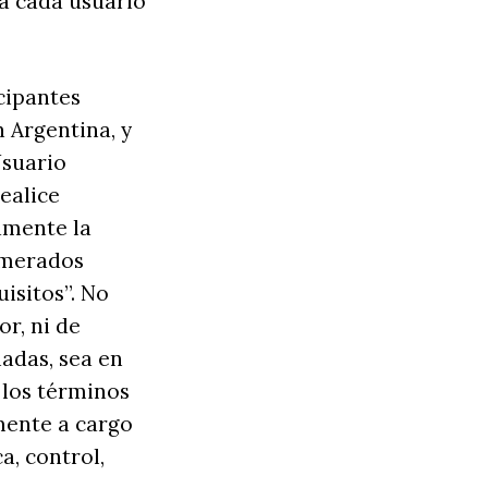
 a cada usuario
icipantes
n Argentina, y
Usuario
ealice
vamente la
umerados
isitos”. No
r, ni de
iadas, sea en
 los términos
mente a cargo
a, control,