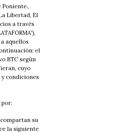
 Poniente.,
La Libertad, El
cios a través
PLATAFORMA"),
a aquellos
ontinuación: el
ivo BTC según
ieran, cuyo
s y condiciones
 por:
e compartan su
ce la siguiente