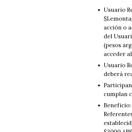
Usuario R
$Lemontag 
acción o 
del Usuar
(pesos arg
acceder al
Usuario Re
deberá rea
Participan
cumplan co
Beneficio:
Referentes
establecid
$3000 ARS 