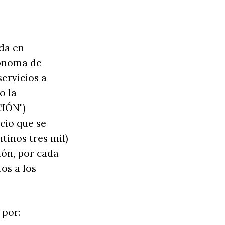
ada en
tónoma de
servicios a
o la
CIÓN")
cio que se
tinos tres mil)
ión, por cada
os a los
 por: