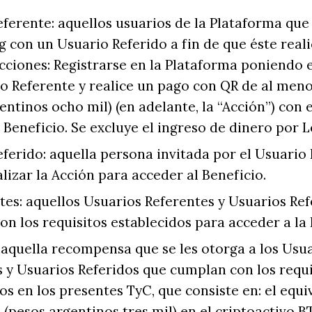
eferente: aquellos usuarios de la Plataforma qu
con un Usuario Referido a fin de que éste reali
acciones: Registrarse en la Plataforma poniendo
io Referente y realice un pago con QR de al men
entinos ocho mil) (en adelante, la “Acción”) con e
 Beneficio. Se excluye el ingreso de dinero por 
ferido: aquella persona invitada por el Usuario
lizar la Acción para acceder al Beneficio.
tes: aquellos Usuarios Referentes y Usuarios Re
n los requisitos establecidos para acceder a la
 aquella recompensa que se les otorga a los Usu
 y Usuarios Referidos que cumplan con los requi
os en los presentes TyC, que consiste en: el equi
(pesos argentinos tres mil) en el criptoactivo B