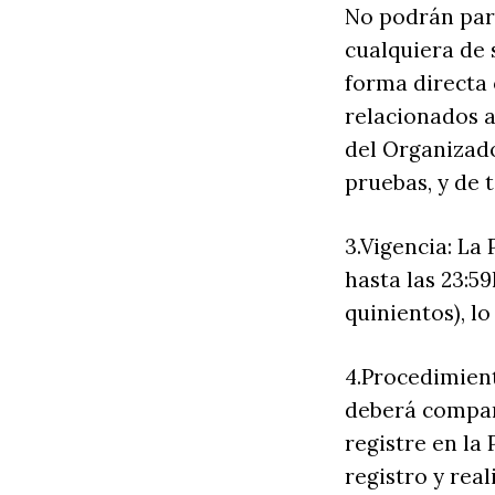
No podrán par
cualquiera de 
forma directa 
relacionados 
del Organizado
pruebas, y de 
3.Vigencia: L
hasta las 23:5
quinientos), l
4.Procedimient
deberá compart
registre en l
registro y rea