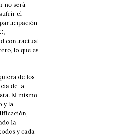
r no será
ufrir el
 participación
O,
ad contractual
ero, lo que es
quiera de los
cia de la
sta. El mismo
 y la
ificación,
ado la
 todos y cada