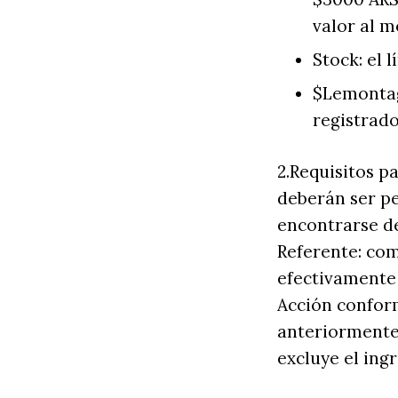
valor al 
Stock: el 
$Lemontag:
registrado
2.Requisitos pa
deberán ser pe
encontrarse d
Referente: com
efectivamente l
Acción confor
anteriormente 
excluye el ing