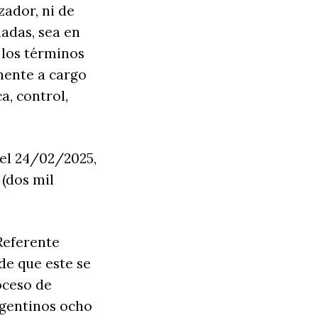
ador, ni de
iadas, sea en
 los términos
mente a cargo
a, control,
el 24/02/2025,
 (dos mil
 Referente
de que este se
oceso de
rgentinos ocho