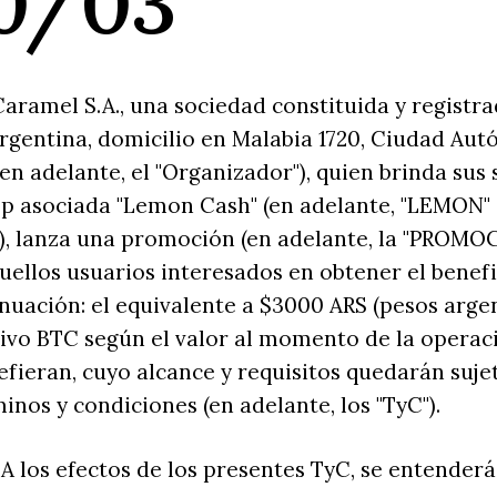
30/03"
aramel S.A., una sociedad constituida y registr
rgentina, domicilio en Malabia 1720, Ciudad Au
en adelante, el "Organizador"), quien brinda sus 
pp asociada "Lemon Cash" (en adelante, "LEMON" 
, lanza una promoción (en adelante, la "PROMO
uellos usuarios interesados en obtener el benefi
inuación: el equivalente a $3000 ARS (pesos argen
tivo BTC según el valor al momento de la operac
fieran, cuyo alcance y requisitos quedarán sujet
inos y condiciones (en adelante, los "TyC").
 A los efectos de los presentes TyC, se entenderá