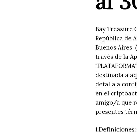
al 
Bay Treasure C
República de A
Buenos Aires (
través de la A
"PLATAFORMA")
destinada a aq
detalla a cont
en el criptoac
amigo/a que re
presentes térm
1.Definiciones: