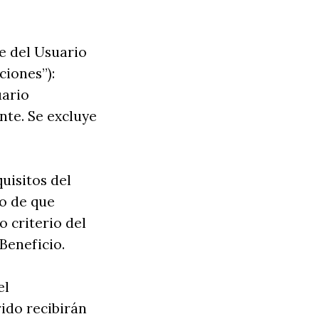
te del Usuario
ciones”):
uario
te. Se excluye
uisitos del
so de que
o criterio del
Beneficio.
el
ido recibirán