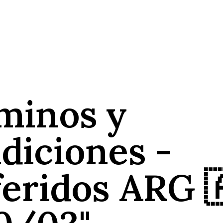
minos y
diciones -
feridos ARG 