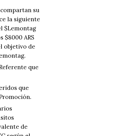
e compartan su
ce la siguiente
 el $Lemontag
os $8000 ARS
l objetivo de
Lemontag.
 Referente que
feridos que
 Promoción.
arios
sitos
valente de
TC según el