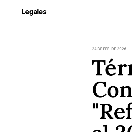
Legales
24 DE FEB. DE 2026
Tér
Con
"Re