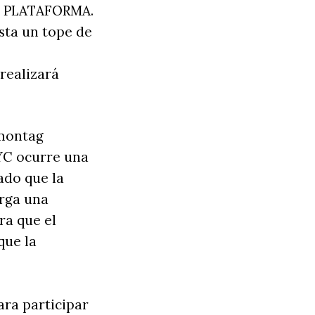
la PLATAFORMA.
asta un tope de
 realizará
emontag
KYC ocurre una
ado que la
orga una
ra que el
que la
ra participar