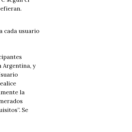
efieran.
 a cada usuario
icipantes
n Argentina, y
Usuario
ealice
vamente la
umerados
sitos”. Se