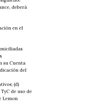
 siguiente
ance, deberá
ción en el
omiciliadas
s
an su Cuenta
dicación del
ivos; (d)
s TyC de uso de
or Lemon