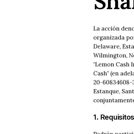
Sha
La acción deno
organizada por
Delaware, Esta
Wilmington, Ne
"Lemon Cash In
Cash" (en adel
20-60834608-3,
Estanque, Santi
conjuntamente 
1. Requisitos