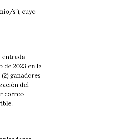
mio/s"), cuyo
) entrada
io de 2023 en la
 (2) ganadores
ización del
or correo
ible.