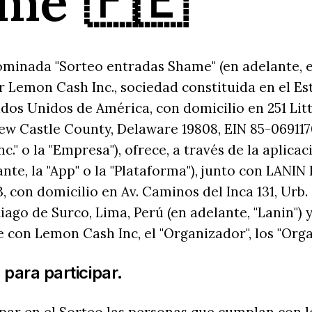
me"🇵🇪
minada "Sorteo entradas Shame" (en adelante, el
 Lemon Cash Inc., sociedad constituida en el Es
dos Unidos de América, con domicilio en 251 Littl
w Castle County, Delaware 19808, EIN 85-0691170
c." o la "Empresa"), ofrece, a través de la aplica
ante, la "App" o la "Plataforma"), junto con LANI
 con domicilio en Av. Caminos del Inca 131, Urb. 
ago de Surco, Lima, Perú (en adelante, "Lanin") y
con Lemon Cash Inc, el "Organizador", los "Orga
 para participar.