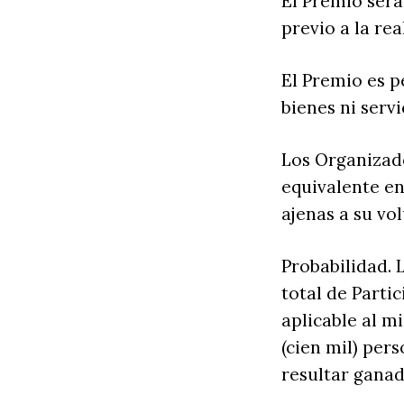
El Premio será
previo a la rea
El Premio es p
bienes ni serv
Los Organizad
equivalente en
ajenas a su vo
Probabilidad. 
total de Parti
aplicable al m
(cien mil) per
resultar ganad