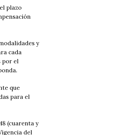
el plazo
ompensación
, modalidades y
ara cada
 por el
ponda.
nte que
das para el
48 (cuarenta y
Vigencia del