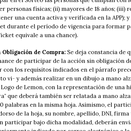
par en el Sorteo las personas que cumplan con l
ser personas físicas; (ii) mayores de 18 años; (iii) 
tener una cuenta activa y verificada en la APP); y
ket durante el período de vigencia para formar p
Ticket equivale a una chance).
 Obligación de Compra:
Se deja constancia de 
ance de participar de la acción sin obligación d
 con los requisitos indicados en el párrafo prec
to vi- y además realizar en un dibujo a mano al
Logo de Lemon, con la representación de una his
ra" que deberá también ser relatada a mano alz
 palabras en la misma hoja. Asimismo, el partic
 dorso de la hoja, su nombre, apellido, DNI, firma
 participar bajo dicha modalidad, deberán envia