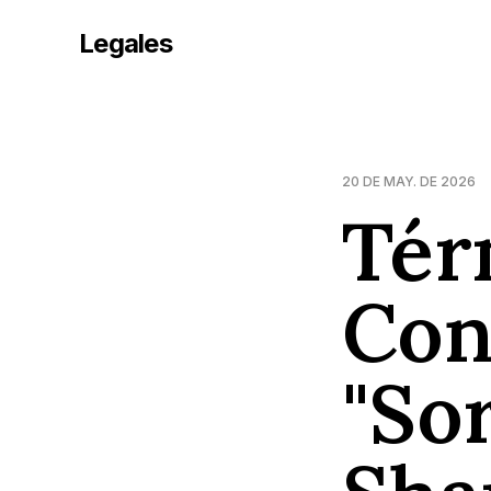
Legales
20 DE MAY. DE 2026
Tér
Con
"So