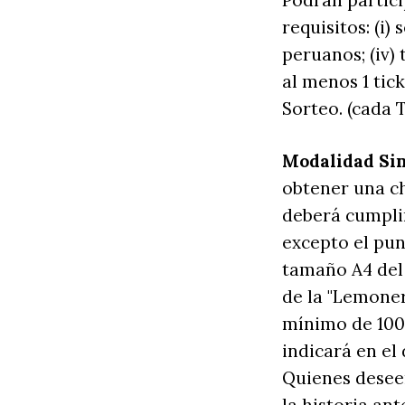
Podrán partici
requisitos: (i) 
peruanos; (iv) 
al menos 1 tic
Sorteo. (cada 
Modalidad Sin
obtener una ch
deberá cumplir
excepto el pun
tamaño A4 del 
de la "Lemone
mínimo de 1000
indicará en el
Quienes deseen