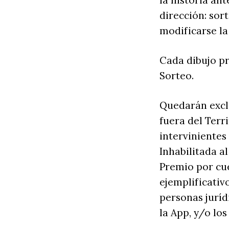
la historia an
dirección: so
modificarse la
Cada dibujo p
Sorteo.
Quedarán exclu
fuera del Terr
intervinientes
Inhabilitada a
Premio por cue
ejemplificativ
personas juríd
la App, y/o lo