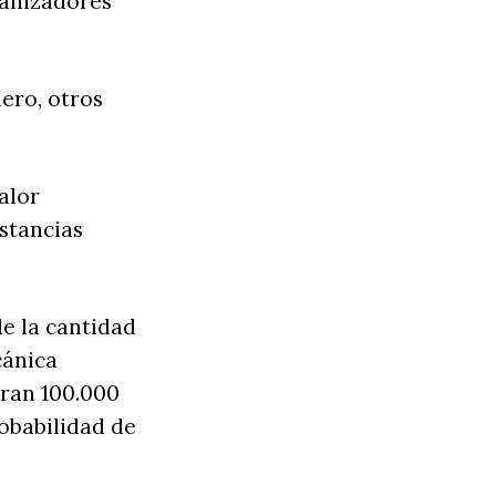
ganizadores
nero, otros
alor
stancias
e la cantidad
cánica
aran 100.000
robabilidad de