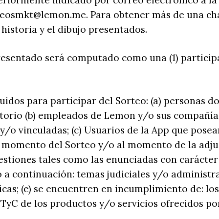
teriormente indicado por correo electrónico a la
rteosmkt@lemon.me. Para obtener más de una ch
 historia y el dibujo presentados.
resentado será computado como una (1) participa
idos para participar del Sorteo: (a) personas d
itorio (b) empleados de Lemon y/o sus compañía
 y/o vinculadas; (c) Usuarios de la App que pose
l momento del Sorteo y/o al momento de la adju
stiones tales como las enunciadas con carácter
o a continuación: temas judiciales y/o administrat
icas; (e) se encuentren en incumplimiento de: lo
s TyC de los productos y/o servicios ofrecidos p