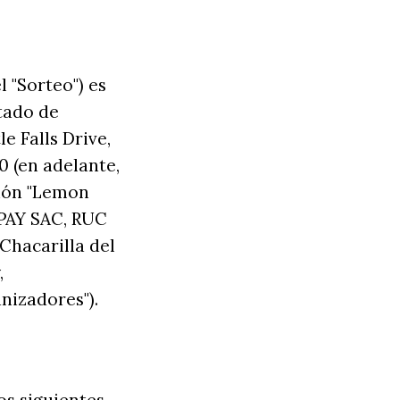
 "Sorteo") es
tado de
e Falls Drive,
 (en adelante,
ción "Lemon
N PAY SAC, RUC
Chacarilla del
,
nizadores").